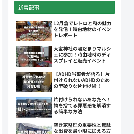
新着記事
12月倉でレトロと和の魅力
を発信！時由地材のイベン
トレポート
大宝神社の陽だまりマルシ
ェに参加！時由地材のディ
スプレイと販売イベント
【ADHD当事者が語る】片
付けられないADHDのため
の型破りな片付け術！
片付けられないあなたへ！
物を捨てる罪悪感を解消す
る簡単な方法
空き家整理の重要性と無駄
な出費を最小限に抑える方